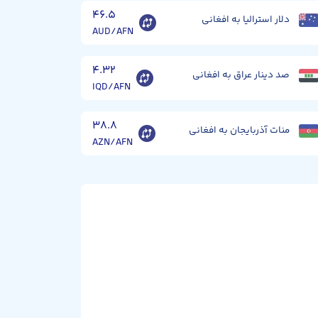
۴۶.۵
دلار استرالیا به افغانی
AUD/AFN
۴.۳۲
صد دینار عراق به افغانی
IQD/AFN
۳۸.۸
منات آذربایجان به افغانی
AZN/AFN