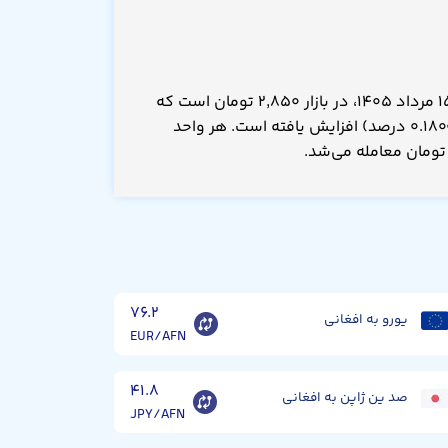
قیمت افغانی امروز پنجشنبه ۱۵ مرداد ۱۴۰۵، در بازار ۲,۸۵۰ تومان است که
نسبت به دیروز ۵.۰۰ تومان(۰.۱۸۰۰ درصد) افزایش یافته است. هر واحد
۷۶.۲
یورو به افغانی
EUR/AFN
۴۱.۸
صد ین ژاپن به افغانی
JPY/AFN