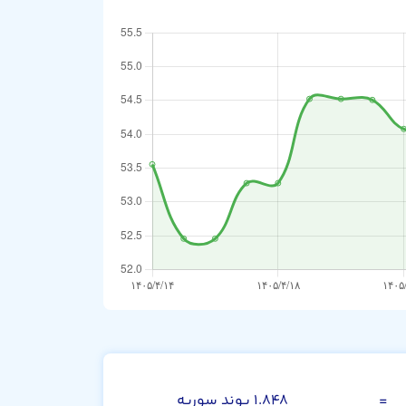
افغانی
=
۱.۸۴۸ پوند سوریه