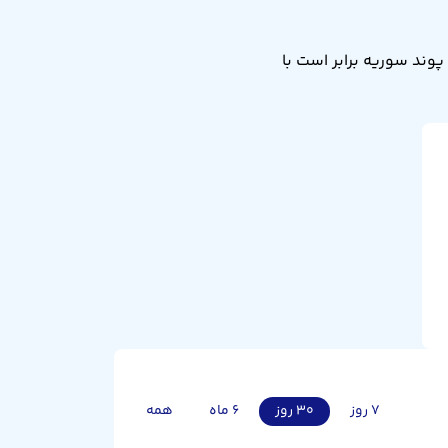
نرخ تبدیل صد پوند سوریه به افغانی امروز پنجشنبه ۱۵ مرداد ۱۴۰۵ برابر ۵۴.۱ است. یعنی ۱۰۰ پوند سوریه برابر است با
۷ روز
۳۰ روز
۶ ماه
همه