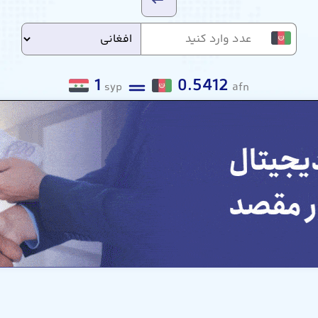
1
0.5412
syp
afn