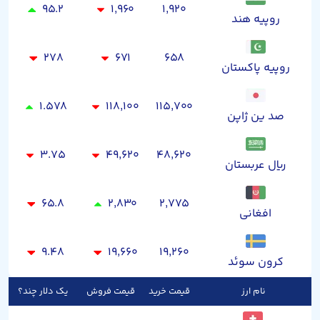
۹۵.۲
۱,۹۶۰
۱,۹۲۰
روپیه هند
۲۷۸
۶۷۱
۶۵۸
روپیه پاکستان
۱.۵۷۸
۱۱۸,۱۰۰
۱۱۵,۷۰۰
صد ین ژاپن
۳.۷۵
۴۹,۶۲۰
۴۸,۶۲۰
ریال عربستان
۶۵.۸
۲,۸۳۰
۲,۷۷۵
افغانی
۹.۴۸
۱۹,۶۶۰
۱۹,۲۶۰
کرون سوئد
نام ارز
قیمت خرید
قیمت فروش
یک دلار چند؟