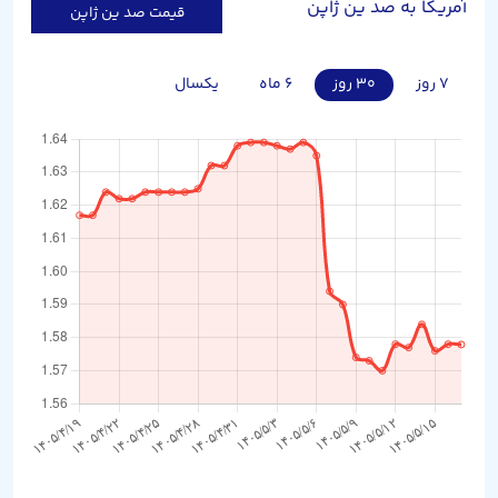
آمریکا به صد ین ژاپن
قیمت صد ین ژاپن
۷ روز
۳۰ روز
۶ ماه
یکسال