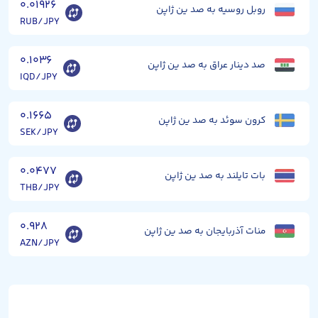
۰.۰۱۹۲۶
روبل روسیه به صد ین ژاپن
RUB/JPY
۰.۱۰۳۶
صد دینار عراق به صد ین ژاپن
IQD/JPY
۰.۱۶۶۵
کرون سوئد به صد ین ژاپن
SEK/JPY
۰.۰۴۷۷
بات تایلند به صد ین ژاپن
THB/JPY
۰.۹۲۸
منات آذربایجان به صد ین ژاپن
AZN/JPY