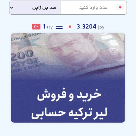
1
3.3204
try
jpy