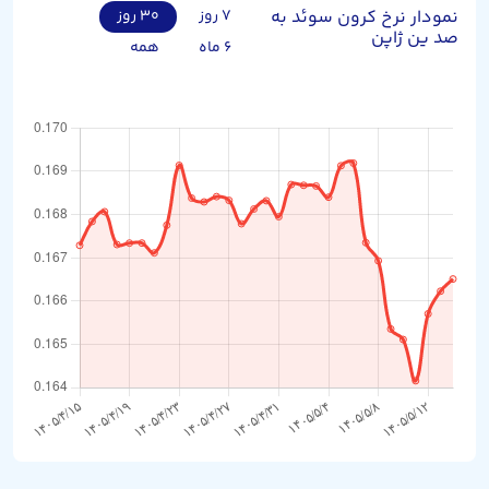
نمودار نرخ کرون سوئد به
۷ روز
۳۰ روز
صد ین ژاپن
۶ ماه
همه