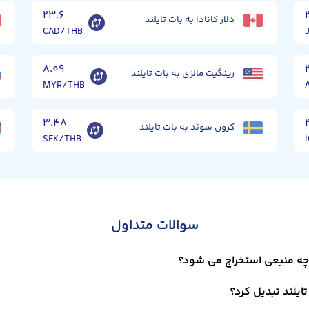
۲۳.۶
دلار کانادا به بات تایلند
CAD/THB
۸.۰۹
رینگیت مالزی به بات تایلند
MYR/THB
۳.۴۸
کرون سوئد به بات تایلند
SEK/THB
سوالات متداول
ز چه منبعی استخراج می شود؟
تایلند تبدیل کرد؟