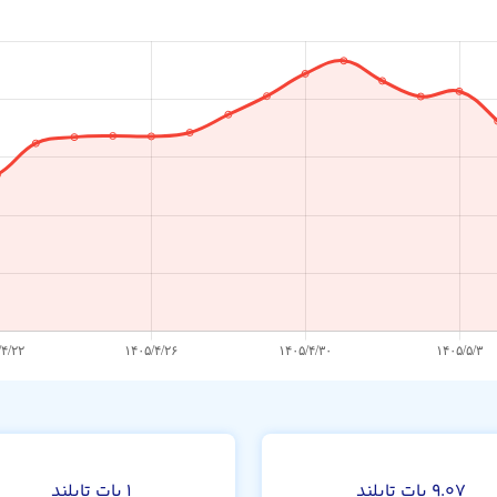
۹.۰۷ بات تایلند
۱ بات تایلند