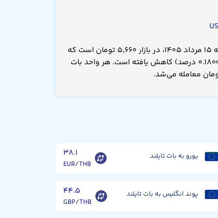
قیمت بات تایلند امروز پنجشنبه ۱۵ مرداد ۱۴۰۵، در بازار ۵,۶۶۰ تومان است که
نسبت به دیروز ۱۰.۰۰ تومان(۰.۱۸۰۰ درصد) کاهش یافته است. هر واحد بات
۳۸.۱
یورو به بات تایلند
EUR/THB
۴۴.۵
پوند انگلیس به بات تایلند
GBP/THB