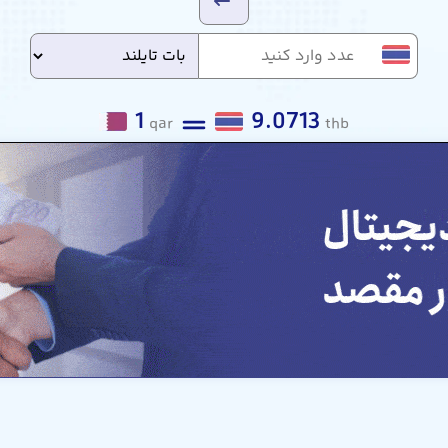
1
9.0713
qar
thb