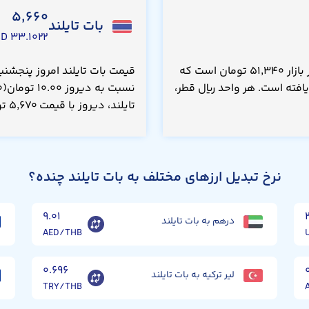
۵,۶۶۰
بات تایلند
۳۳.۱۰۲۲ USD
قیمت ریال قطر امروز پنجشنبه ۱۵ مرداد ۱۴۰۵، در بازار ۵۱,۳۴۰ تومان است که
۰.۳۱۰ درصد) کاهش یافته است. هر واحد ریال قطر،
تایلند، دیروز با قیمت ۵,۶۷۰ تومان معامله می‌شد.
نرخ تبدیل ارزهای مختلف به بات تایلند چنده؟
۹.۰۱
درهم به بات تایلند
AED/THB
۰.۶۹۶
لیر ترکیه به بات تایلند
TRY/THB