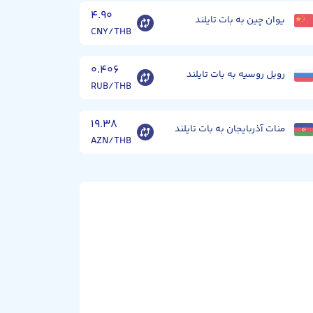
۴.۹۰
یوان چین به بات تایلند
CNY/THB
۰.۴۰۶
روبل روسیه به بات تایلند
RUB/THB
۱۹.۳۸
منات آذربایجان به بات تایلند
AZN/THB