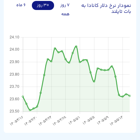
نمودار نرخ دلار کانادا به
۷ روز
۳۰ روز
۶ ماه
بات تایلند
همه