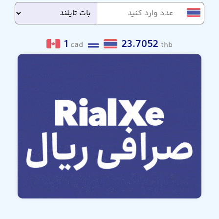
1
23.7052
cad
thb