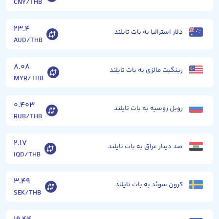
CNY/THB
۲۳.۴
دلار استرالیا به بات تایلند
AUD/THB
۸.۰۸
رینگیت مالزی به بات تایلند
MYR/THB
۰.۴۰۳
روبل روسیه به بات تایلند
RUB/THB
۲.۱۷
صد دینار عراق به بات تایلند
IQD/THB
۳.۴۹
کرون سوئد به بات تایلند
SEK/THB