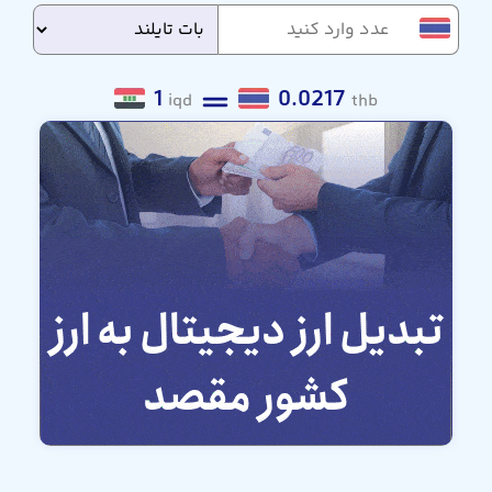
1
0.0217
iqd
thb