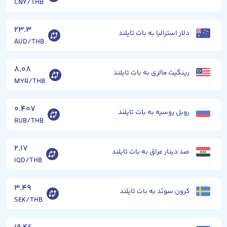
CNY/THB
۲۳.۳
دلار استرالیا به بات تایلند
AUD/THB
۸.۰۸
رینگیت مالزی به بات تایلند
MYR/THB
۰.۴۰۷
روبل روسیه به بات تایلند
RUB/THB
۲.۱۷
صد دینار عراق به بات تایلند
IQD/THB
۳.۴۹
کرون سوئد به بات تایلند
SEK/THB