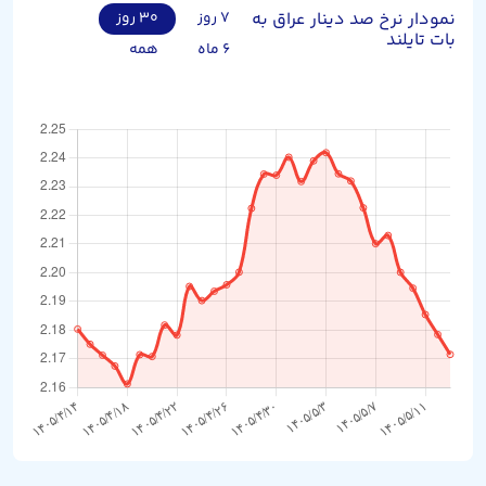
نمودار نرخ صد دینار عراق به
۷ روز
۳۰ روز
بات تایلند
۶ ماه
همه