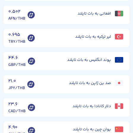
۰.۵۰۲
افغانی به بات تایلند
AFN/THB
۰.۶۹۵
لیر ترکیه به بات تایلند
TRY/THB
۴۴.۶
پوند انگلیس به بات تایلند
GBP/THB
۲۱.۰
صد ین ژاپن به بات تایلند
JPY/THB
۲۳.۶
دلار کانادا به بات تایلند
CAD/THB
۴.۹۰
یوان چین به بات تایلند