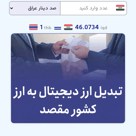
1
46.0734
thb
iqd