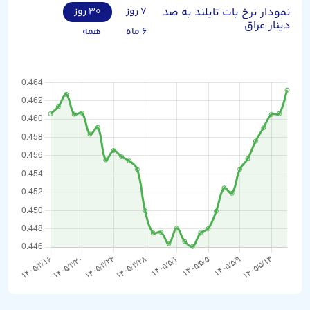
نمودار نرخ بات تایلند به صد
۷ روز
۳۰ روز
دینار عراق
۶ ماه
همه