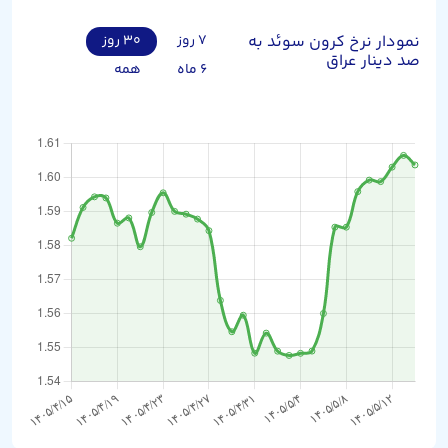
نمودار نرخ کرون سوئد به
۷ روز
۳۰ روز
صد دینار عراق
۶ ماه
همه