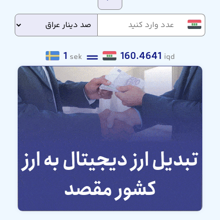
1
160.4641
sek
iqd