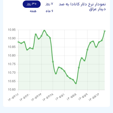
نمودار نرخ دلار کانادا به صد
۷ روز
۳۰ روز
دینار عراق
۶ ماه
همه