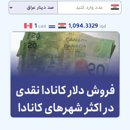
1
1,094.3329
cad
iqd