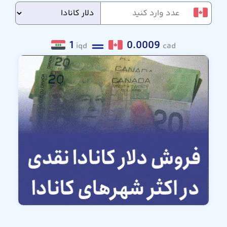
1
0.0009
iqd
cad