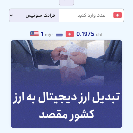
1
0.1975
myr
chf