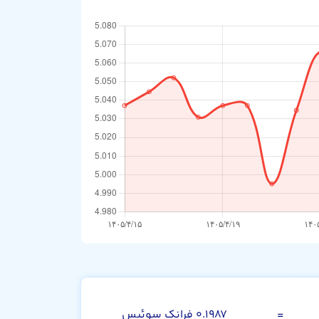
رینگیت مالزی
=
۰.۱۹۸۷ فرانک سوئیس