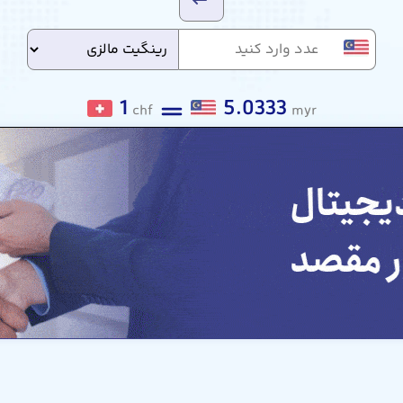
1
5.0333
chf
myr