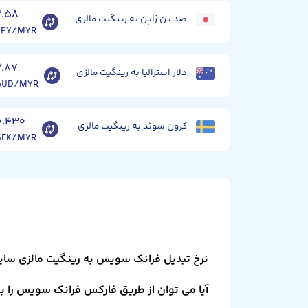
۲.۵۸
صد ین ژاپن به رینگیت مالزی
JPY/MYR
۲.۸۷
دلار استرالیا به رینگیت مالزی
AUD/MYR
۰.۴۳۰
کرون سوئد به رینگیت مالزی
SEK/MYR
نرخ تبدیل فرانک سویس به رینگیت مالزی سای
آیا می توان از طریق فارکس فرانک سویس را به