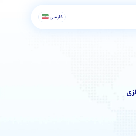
فارسی
زی