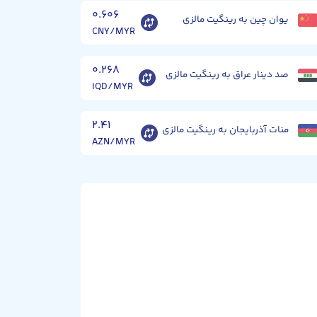
۰.۶۰۶
یوان چین به رینگیت مالزی
CNY/MYR
۰.۲۶۸
صد دینار عراق به رینگیت مالزی
IQD/MYR
۲.۴۱
منات آذربایجان به رینگیت مالزی
AZN/MYR