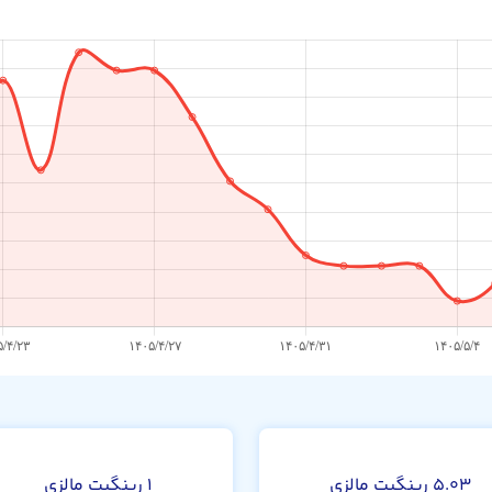
۵.۰۳ رینگیت مالزی
۱ رینگیت مالزی