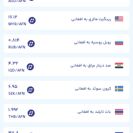
AUD/AFN
۱۶.۱۲
رینگیت مالزی به افغانی
MYR/AFN
۰.۸۱۴
روبل روسیه به افغانی
RUB/AFN
۴.۳۲
صد دینار عراق به افغانی
IQD/AFN
۶.۹۵
کرون سوئد به افغانی
SEK/AFN
۱.۹۹۲
بات تایلند به افغانی
THB/AFN