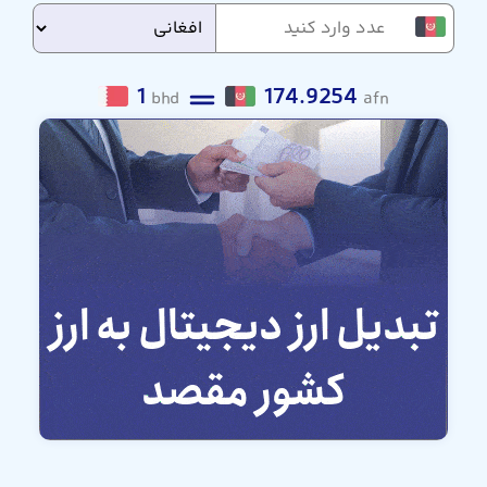
1
174.9254
bhd
afn