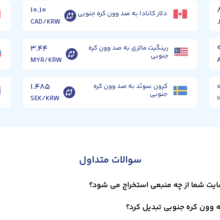
۱۰.۱۰
دلار کانادا به صد وون کره جنوبی
CAD/KRW
رینگیت مالزی به صد وون کره
۳.۴۴
جنوبی
MYR/KRW
کرون سوئد به صد وون کره
۱.۴۸۵
جنوبی
SEK/KRW
سوالات متداول
سایت شما از چه منبعی استخراج می شود؟
به وون کره جنوبی تبدیل کرد؟