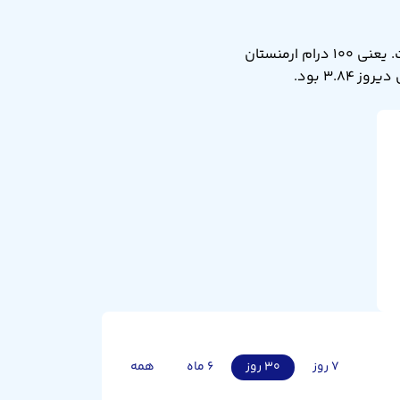
نرخ تبدیل صد درام ارمنستان به صد وون کره جنوبی امروز شنبه ۱۷ مرداد ۱۴۰۵ برابر ۳.۸۴ است. یعنی ۱۰۰ درام ارمنستان
۷ روز
۳۰ روز
۶ ماه
همه