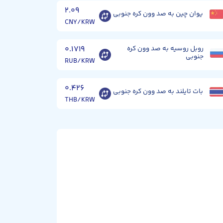
۲.۰۹
یوان چین به صد وون کره جنوبی
CNY/KRW
روبل روسیه به صد وون کره
۰.۱۷۱۹
جنوبی
RUB/KRW
۰.۴۲۶
بات تایلند به صد وون کره جنوبی
THB/KRW