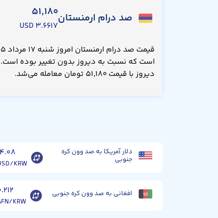
۵۱,۱۸۰
صد درام ارمنستان
۳.۶۶۱۷ USD
دیروز با قیمت ۵۱,۱۸۰ تومان معامله می‌شد.
ن
دلار آمریکا به صد وون کره
۱۴.۰۸
جنوبی
USD/KRW
۰.۲۱۲
افغانی به صد وون کره جنوبی
AFN/KRW