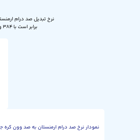
برابر است با ۳۸۴ وون کره جنوبی. نرخ تبدیل صد درام ارمنستان به صد وون کره جنوبی دیروز ۳.۸۴ بود.
نمودار نرخ صد درام ارمنستان به صد وون کره ج