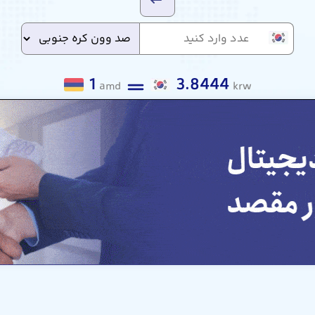
1
3.8444
amd
krw