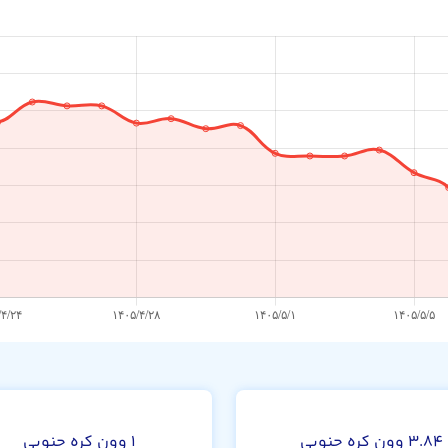
ن
صد 
۳.۸۴ وون کره جنوبی
۱ وون کره جنوبی