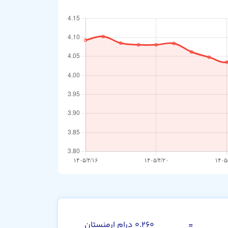
وون کره جنوبی
=
۰.۲۶۰ درام ارمنستان