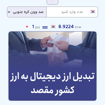
1
8.9224
jpy
krw