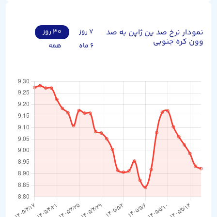
نمودار نرخ صد ین ژاپن به صد
۷ روز
۳۰ روز
وون کره جنوبی
۶ ماه
همه