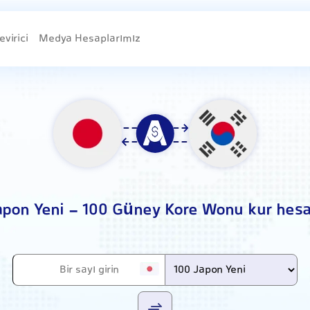
evirici
Medya Hesaplarımız
apon Yeni - 100 Güney Kore Wonu kur hes