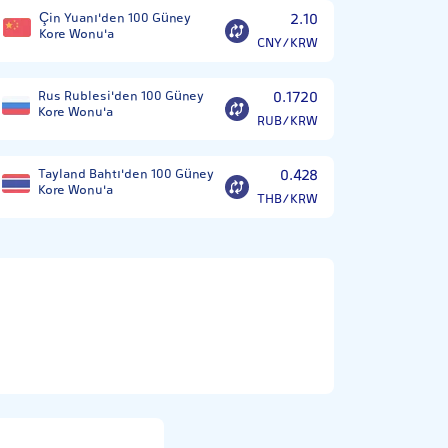
Çin Yuanı'den 100 Güney
2.10
Kore Wonu'a
CNY/KRW
Rus Rublesi'den 100 Güney
0.1720
Kore Wonu'a
RUB/KRW
Tayland Bahtı'den 100 Güney
0.428
Kore Wonu'a
THB/KRW