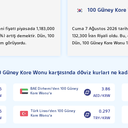
100 Güney Kore
i fiyatı piyasada 1,183,000
Cuma 7 Ağustos 2026 tarihi
8%) artış demektir. Dün, 100
132,300 İran Riyali oldu. Bu
lem görüyordu.
Dün, 100 Güney Kore Wonu 13
0 Güney Kore Wonu karşısında döviz kurları ne kad
6
BAE Dirhemi'den 100 Güney
3.86
Kore Wonu'a
W
AED/KRW
6
Türk Lirası'den 100 Güney
0.297
Kore Wonu'a
W
TRY/KRW