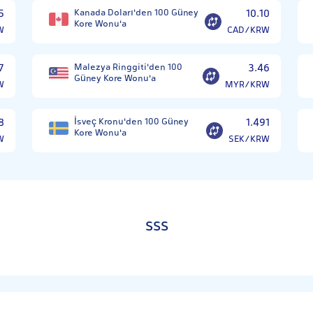
5
Kanada Doları'den 100 Güney
10.10
Kore Wonu'a
W
CAD/KRW
7
Malezya Ringgiti'den 100
3.46
Güney Kore Wonu'a
W
MYR/KRW
8
İsveç Kronu'den 100 Güney
1.491
Kore Wonu'a
W
SEK/KRW
SSS