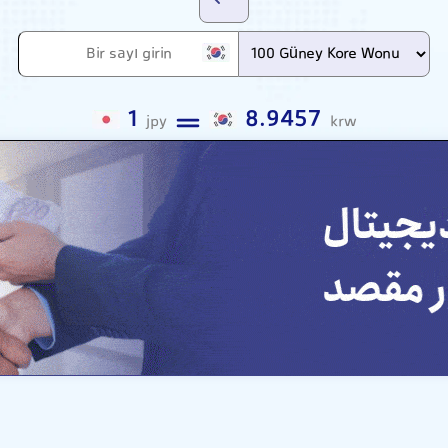
1
8.9457
jpy
krw