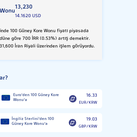
13,230
 Wonu
14.1620 USD
nde 100 Güney Kore Wonu fiyatı piyasada
, düne göre 700 İRR (0.53%) artış demektir.
1,600 İran Riyali üzerinden işlem görüyordu.
ar?
Euro'den 100 Güney Kore
16.33
Wonu'a
EUR/KRW
İngiliz Sterlini'den 100
19.03
Güney Kore Wonu'a
GBP/KRW