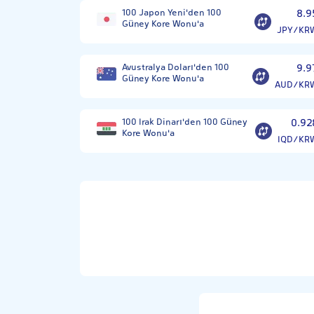
100 Japon Yeni'den 100
8.9
Güney Kore Wonu'a
JPY/KR
Avustralya Doları'den 100
9.9
Güney Kore Wonu'a
AUD/KR
100 Irak Dinarı'den 100 Güney
0.92
Kore Wonu'a
IQD/KR