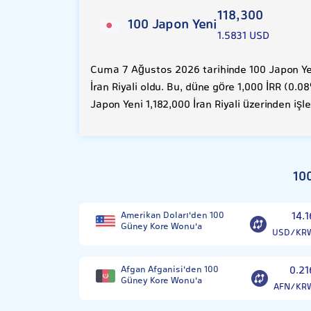
118,300
100 Japon Yeni
1.5831 USD
Cuma 7 Ağustos 2026 tarihinde 100 Japon Yen
İran Riyali oldu. Bu, düne göre 1,000 İRR (0.0
Japon Yeni 1,182,000 İran Riyali üzerinden iş
10
Amerikan Doları'den 100
14.1
Güney Kore Wonu'a
USD/KR
Afgan Afganisi'den 100
0.21
Güney Kore Wonu'a
AFN/KR