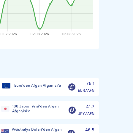
76.1
Euro'den Afgan Afganisi'a
EUR/AFN
100 Japon Yeni'den Afgan
41.7
Afganisi'a
JPY/AFN
Avustralya Doları'den Afgan
46.5