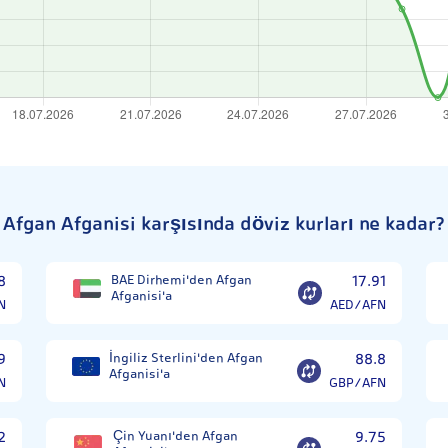
Afgan Afganisi karşısında döviz kurları ne kadar?
8
BAE Dirhemi'den Afgan
17.91
Afganisi'a
N
AED/AFN
9
İngiliz Sterlini'den Afgan
88.8
Afganisi'a
N
GBP/AFN
2
Çin Yuanı'den Afgan
9.75