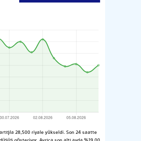
tışla 28,500 riyale yükseldi. Son 24 saatte
 düşüş gösteriyor. Ayrıca son altı ayda %19.00