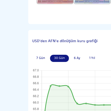
USD'den AFN'e dönüşüm kuru grafiği
7 Gün
30 Gün
6 Ay
1 Yıl