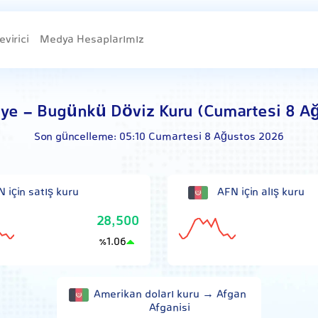
evirici
Medya Hesaplarımız
'ye - Bugünkü Döviz Kuru (Cumartesi 8 A
Son güncelleme:
05:10 Cumartesi 8 Ağustos 2026
 için satış kuru
AFN için alış kuru
28,500
1.06
٪
Amerikan doları kuru → Afgan
Afganisi