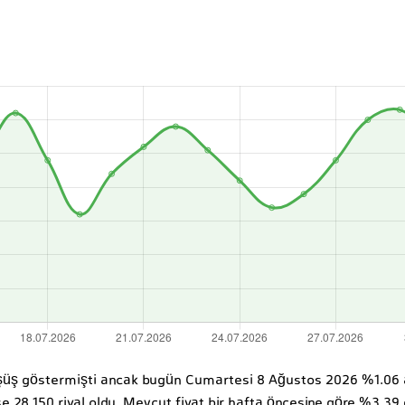
düşüş göstermişti ancak bugün Cumartesi 8 Ağustos 2026 %1.06 ar
ise 28,150 riyal oldu. Mevcut fiyat bir hafta öncesine göre %3.39