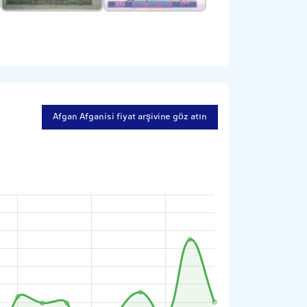
Afgan Afganisi fiyat arşivine göz atın