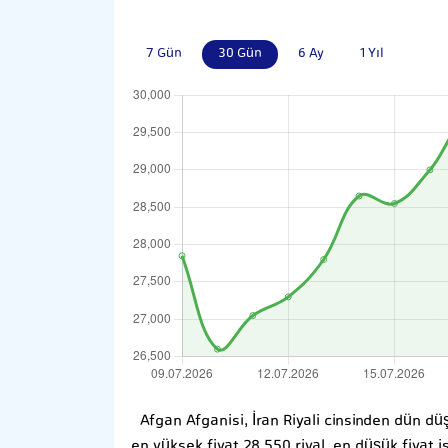
7 Gün
30 Gün
6 Ay
1 Yıl
Afgan Afganisi, İran Riyali cinsinden dün 
en yüksek fiyat 28,550 riyal, en düşük fiyat 