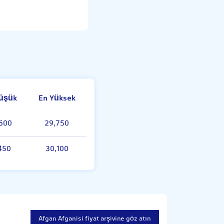
üşük
En Yüksek
600
29,750
450
30,100
Afgan Afganisi fiyat arşivine göz atın