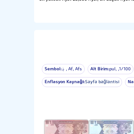
Sembol:
؋ , Af, Afs
Alt Birim:
pul, ,1⁄100
Enflasyon Kaynağı:
Sayfa bağlantısı
Na