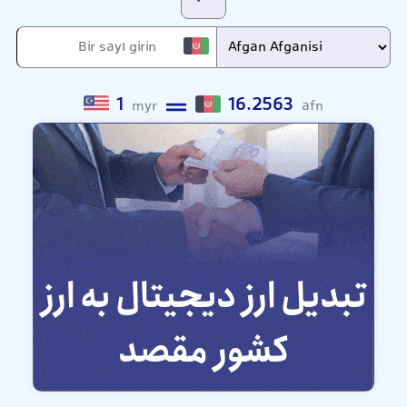
1
16.2563
myr
afn