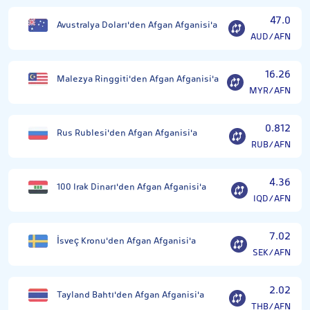
47.0
Avustralya Doları'den Afgan Afganisi'a
AUD/AFN
16.26
Malezya Ringgiti'den Afgan Afganisi'a
MYR/AFN
0.812
Rus Rublesi'den Afgan Afganisi'a
RUB/AFN
4.36
100 Irak Dinarı'den Afgan Afganisi'a
IQD/AFN
7.02
İsveç Kronu'den Afgan Afganisi'a
SEK/AFN
2.02
Tayland Bahtı'den Afgan Afganisi'a
THB/AFN