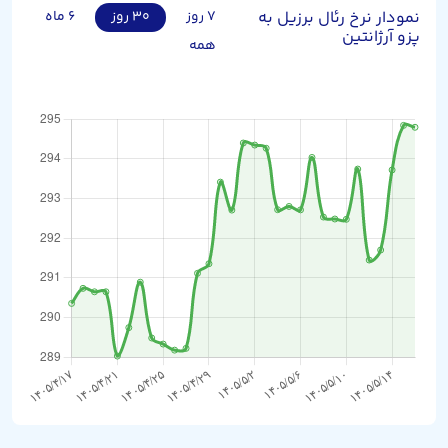
نمودار نرخ رئال برزیل به
۷ روز
۳۰ روز
۶ ماه
پزو آرژانتین
همه