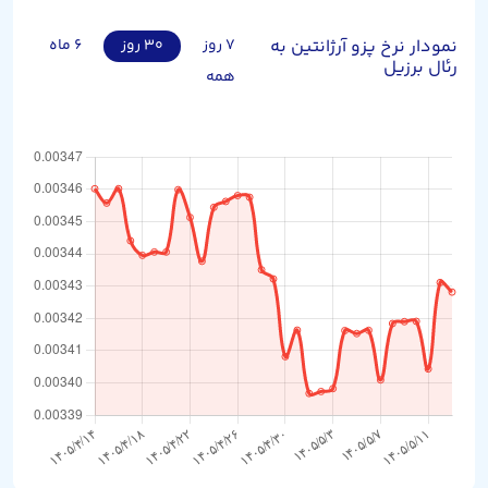
نمودار نرخ پزو آرژانتین به
۷ روز
۳۰ روز
۶ ماه
رئال برزیل
همه