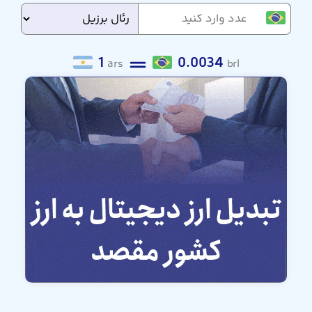
1
0.0034
ars
brl