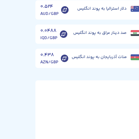
۰.۵۲۴
دلار استرالیا به پوند انگلیس
AUD/GBP
۰.۰۴۸۸
صد دینار عراق به پوند انگلیس
IQD/GBP
۰.۴۳۸
منات آذربایجان به پوند انگلیس
AZN/GBP