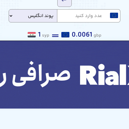
1
0.0061
syp
gbp