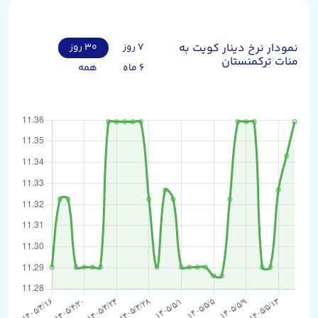
نمودار نرخ دینار کویت به
۷ روز
۳۰ روز
منات ترکمنستان
۶ ماه
همه