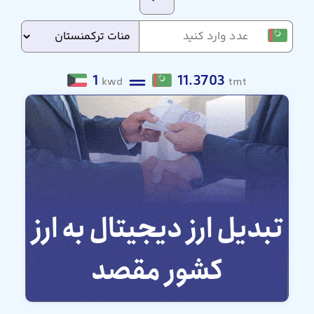
1
11.3703
kwd
tmt