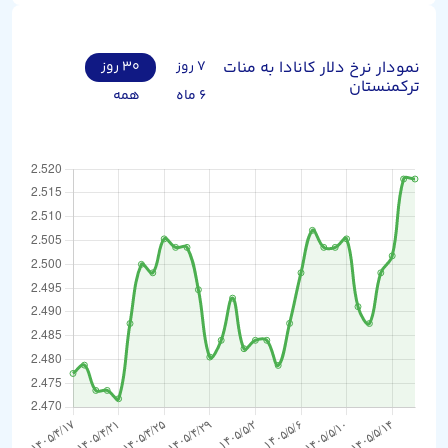
نمودار نرخ دلار کانادا به منات
۷ روز
۳۰ روز
ترکمنستان
۶ ماه
همه