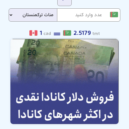
1
2.5179
cad
tmt