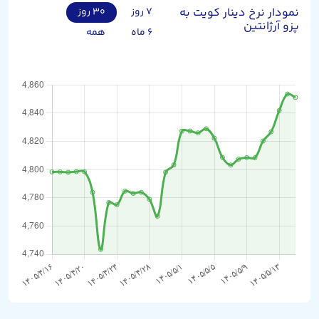
نمودار نرخ دینار کویت به
۷ روز
۳۰ روز
پزو آرژانتین
۶ ماه
همه