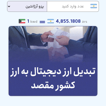
1
4,855.1808
kwd
ars