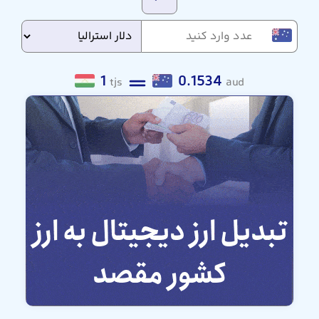
1
0.1534
tjs
aud