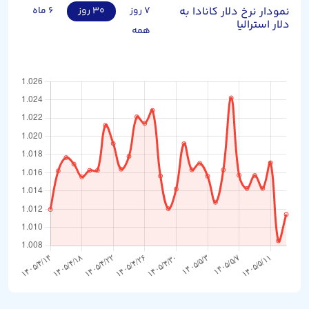
نمودار نرخ دلار کانادا به
۷ روز
۳۰ روز
۶ ماه
دلار استرالیا
همه