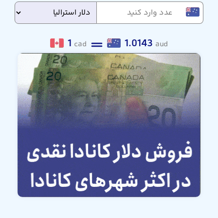
1
1.0143
cad
aud