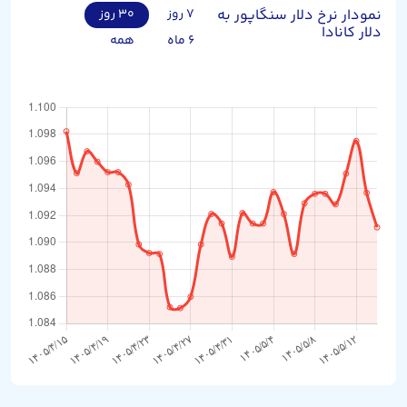
نمودار نرخ دلار سنگاپور به
۷ روز
۳۰ روز
دلار کانادا
۶ ماه
همه