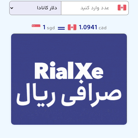
1
1.0941
sgd
cad