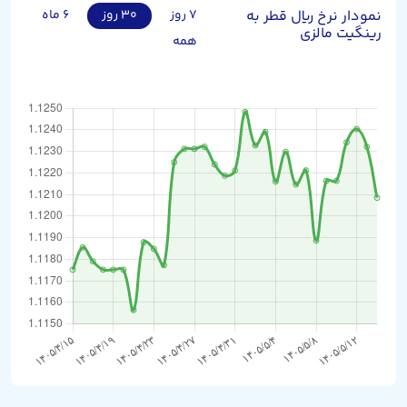
نمودار نرخ ریال قطر به
۷ روز
۳۰ روز
۶ ماه
رینگیت مالزی
همه