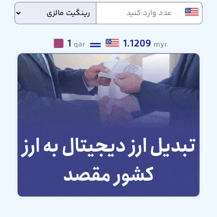
1
1.1209
qar
myr