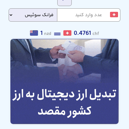
1
0.4761
nzd
chf