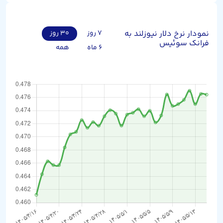
نمودار نرخ دلار نیوزلند به
۷ روز
۳۰ روز
فرانک سوئیس
۶ ماه
همه