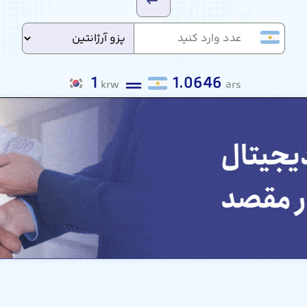
1
1.0646
krw
ars