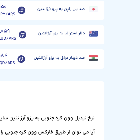
۹۵۰
صد ین ژاپن به پزو آرژانتین
JPY/ARS
۱,۰۵۹
دلار استرالیا به پزو آرژانتین
AUD/ARS
۹۸.۴
صد دینار عراق به پزو آرژانتین
IQD/ARS
نرخ تبدیل وون کره جنوبی به پزو آرژانتین سا
آیا می توان از طریق فارکس وون کره جنوبی را ب