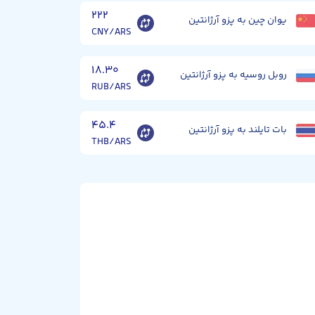
۲۲۲
یوان چین به پزو آرژانتین
CNY/ARS
۱۸.۳۰
روبل روسیه به پزو آرژانتین
RUB/ARS
۴۵.۴
بات تایلند به پزو آرژانتین
THB/ARS