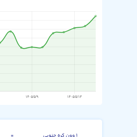
صد وون کره جنو
۱ وون کره جنوبی
=