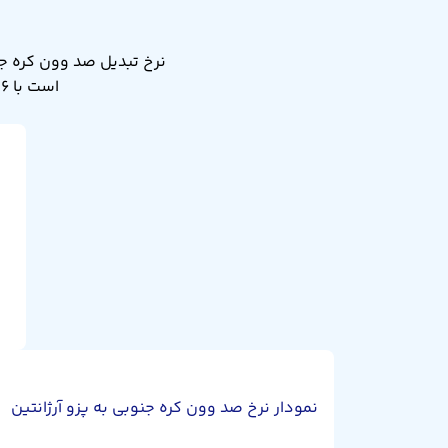
است با ۱۰۶ پزو آرژانتین. نرخ تبدیل صد وون کره جنوبی به پزو آرژانتین دیروز ۱۰۶ بود.
نمودار نرخ صد وون کره جنوبی به پزو آرژانتین