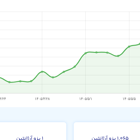
بی
۱.۰۶۵ پزو آرژانتین
۱ پزو آرژانتین