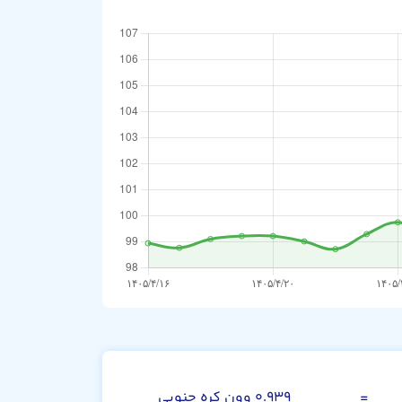
پزو آرژانتین
=
۰.۹۳۹ وون کره جنوبی