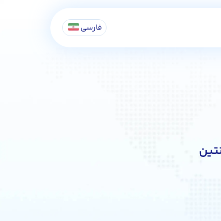
فارسی
نتین