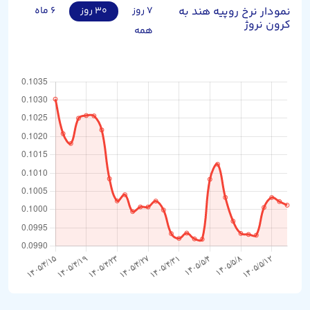
نمودار نرخ روپیه هند به
۷ روز
۳۰ روز
۶ ماه
کرون نروژ
همه