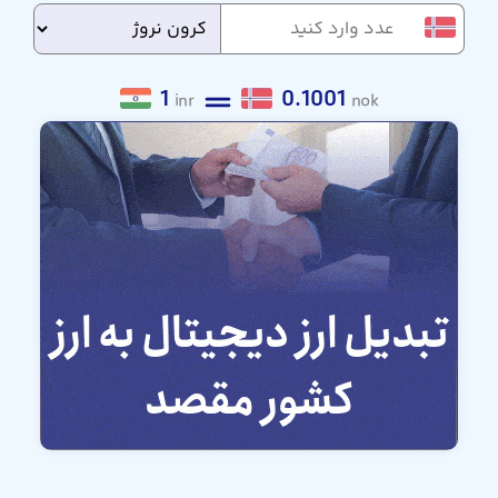
1
0.1001
inr
nok