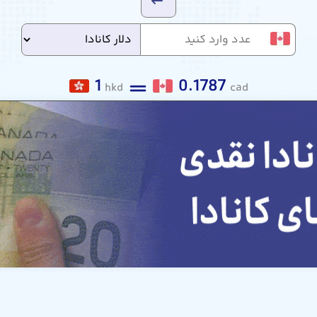
1
0.1787
hkd
cad