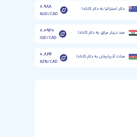
۰.۹۸۸
دلار استرالیا به دلار کانادا
AUD/CAD
۰.۰۹۲۰
صد دینار عراق به دلار کانادا
IQD/CAD
۰.۸۲۴
منات آذربایجان به دلار کانادا
AZN/CAD