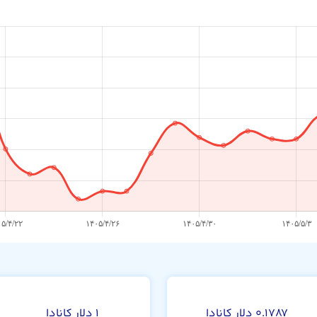
۰.۱۷۸۷ دلار کانادا
۱ دلار کانادا