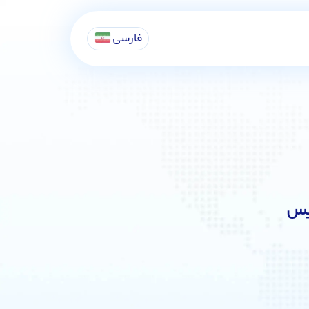
فارسی
یس