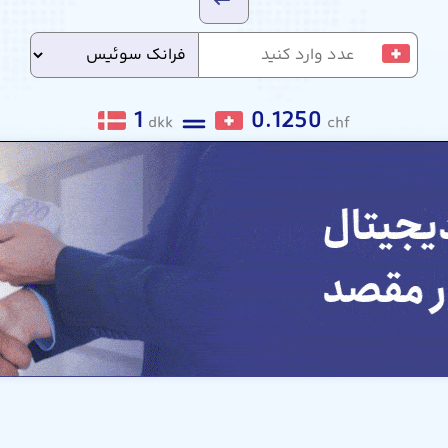
1
0.1250
dkk
chf