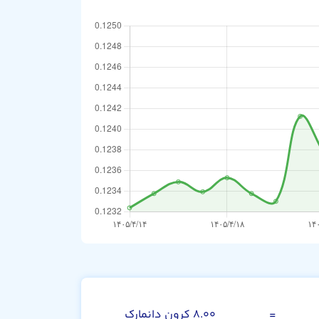
رانک سوئیس
=
۸.۰۰ کرون دانمارک