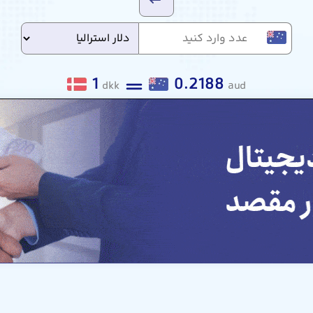
1
0.2188
dkk
aud