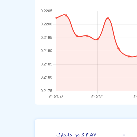
دلار استرالیا
=
۴.۵۷ کرون دانمارک