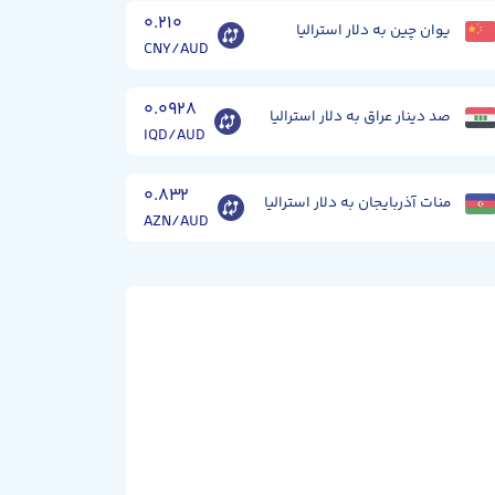
۰.۲۱۰
یوان چین به دلار استرالیا
CNY/AUD
۰.۰۹۲۸
صد دینار عراق به دلار استرالیا
IQD/AUD
۰.۸۳۲
منات آذربایجان به دلار استرالیا
AZN/AUD