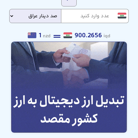
1
900.2656
nzd
iqd