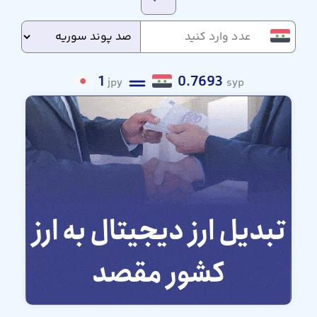
1
0.7693
jpy
syp