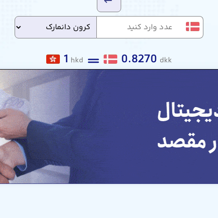
1
0.8270
hkd
dkk