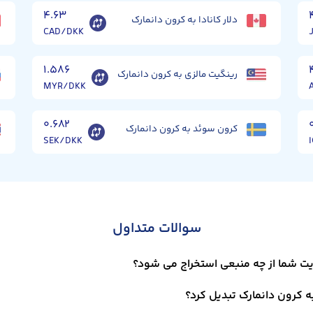
۴.۶۳
دلار کانادا به کرون دانمارک
CAD/DKK
۱.۵۸۶
رینگیت مالزی به کرون دانمارک
MYR/DKK
۰.۶۸۲
کرون سوئد به کرون دانمارک
SEK/DKK
سوالات متداول
یت شما از چه منبعی استخراج می شود؟
ه کرون دانمارک تبدیل کرد؟