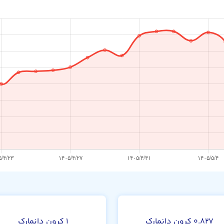
۰.۸۲۷ کرون دانمارک
۱ کرون دانمارک