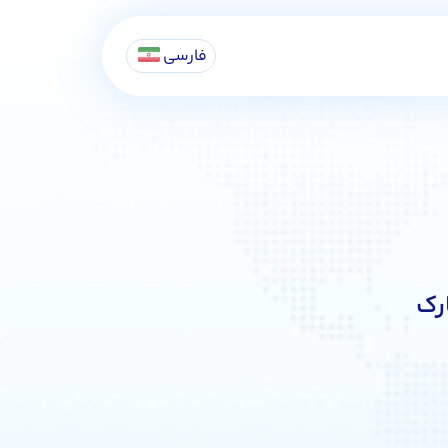
فارسی
رک