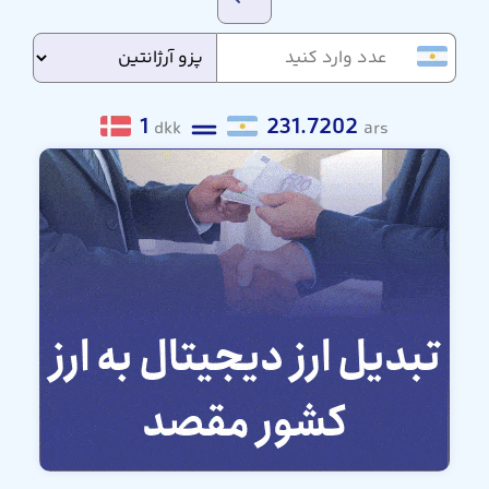
1
231.7202
dkk
ars