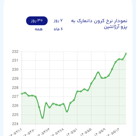
نمودار نرخ کرون دانمارک به
۷ روز
۳۰ روز
پزو آرژانتین
۶ ماه
همه