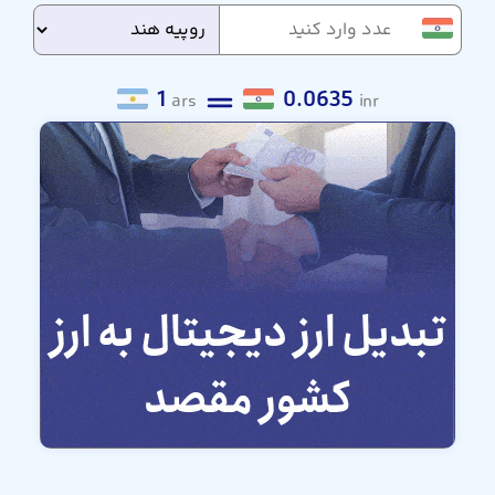
1
0.0635
ars
inr