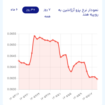
نمودار نرخ پزو آرژانتین به
۷ روز
۳۰ روز
۶ ماه
روپیه هند
همه