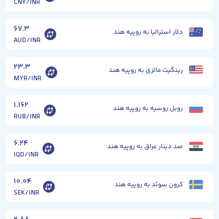
CNY/INR
۶۷.۳
دلار استرالیا به روپیه هند
AUD/INR
۲۳.۳
رینگیت مالزی به روپیه هند
MYR/INR
۱.۱۶۲
روبل روسیه به روپیه هند
RUB/INR
۶.۲۴
صد دینار عراق به روپیه هند
IQD/INR
۱۰.۰۴
کرون سوئد به روپیه هند
SEK/INR