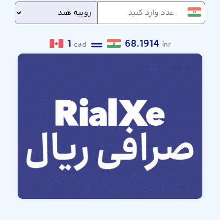
1
68.1914
cad
inr