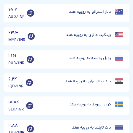
۶۷.۲
دلار استرالیا به روپیه هند
AUD/INR
۲۳.۳
رینگیت مالزی به روپیه هند
MYR/INR
۱.۱۶۱
روبل روسیه به روپیه هند
RUB/INR
۶.۲۴
صد دینار عراق به روپیه هند
IQD/INR
۱۰.۰۴
کرون سوئد به روپیه هند
SEK/INR
۲.۸۸
بات تایلند به روپیه هند
THB/INR