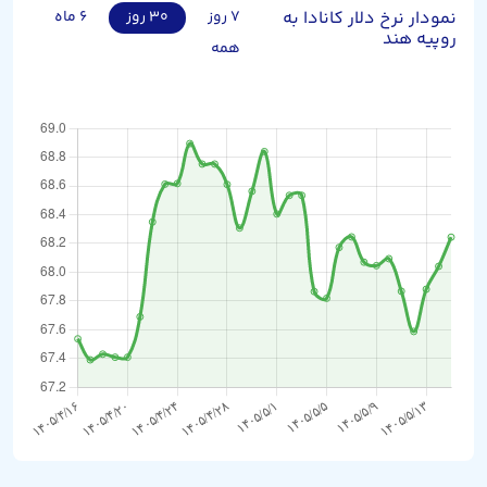
نمودار نرخ دلار کانادا به
۷ روز
۳۰ روز
۶ ماه
روپیه هند
همه