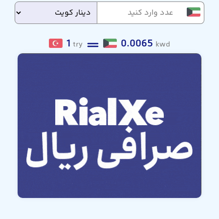
1
0.0065
try
kwd