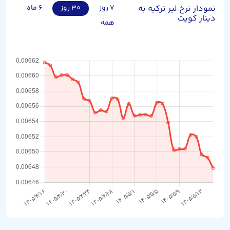
نمودار نرخ لیر ترکیه به
۷ روز
۳۰ روز
۶ ماه
دینار کویت
همه