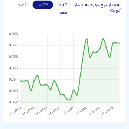
نمودار نرخ یورو به دینار
۷ روز
۳۰ روز
۶ ماه
کویت
همه