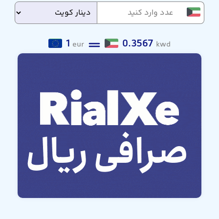
1
0.3567
eur
kwd