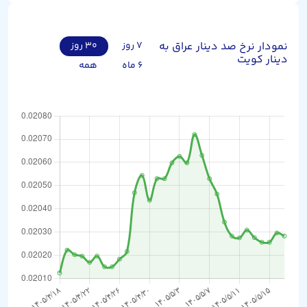
نمودار نرخ صد دینار عراق به
۷ روز
۳۰ روز
دینار کویت
۶ ماه
همه