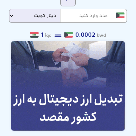
1
0.0002
iqd
kwd