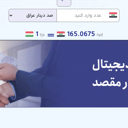
1
165.0675
tjs
iqd