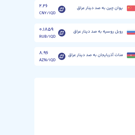
۲.۲۶
یوان چین به صد دینار عراق
CNY/IQD
۰.۱۸۵۹
روبل روسیه به صد دینار عراق
RUB/IQD
۸.۹۶
منات آذربایجان به صد دینار عراق
AZN/IQD