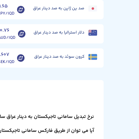
۹.۶۵
صد ین ژاپن به صد دینار عراق
JPY/IQD
۱۰.۷۶
دلار استرالیا به صد دینار عراق
AUD/IQD
۱.۶۰۷
کرون سوئد به صد دینار عراق
SEK/IQD
نرخ تبدیل سامانی تاجیکستان به دینار عراق س
آیا می توان از طریق فارکس سامانی تاجیکستان ر