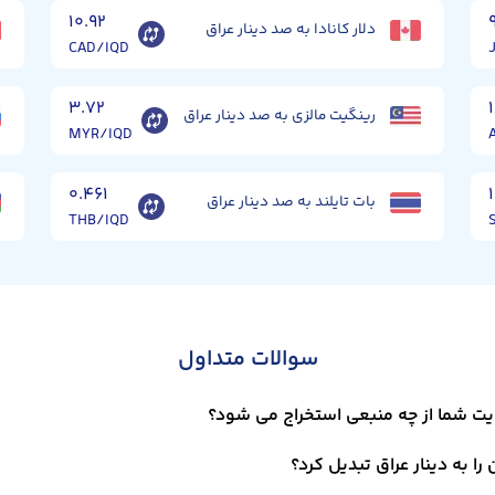
۱۰.۹۲
دلار کانادا به صد دینار عراق
CAD/IQD
۳.۷۲
رینگیت مالزی به صد دینار عراق
MYR/IQD
۰.۴۶۱
بات تایلند به صد دینار عراق
THB/IQD
سوالات متداول
ایت شما از چه منبعی استخراج می شود؟
ا به دینار عراق تبدیل کرد؟