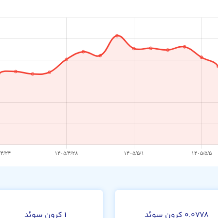
۰.۰۷۷۸ کرون سوئد
۱ کرون سوئد