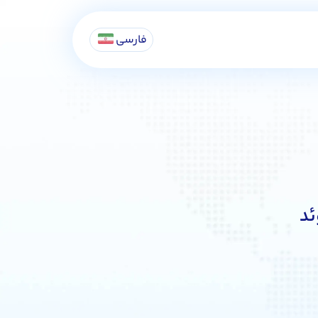
فارسی
ئد