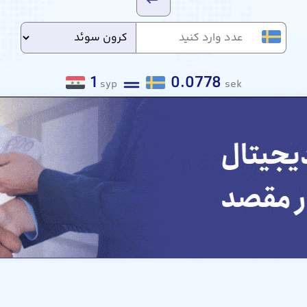
1
0.0778
syp
sek