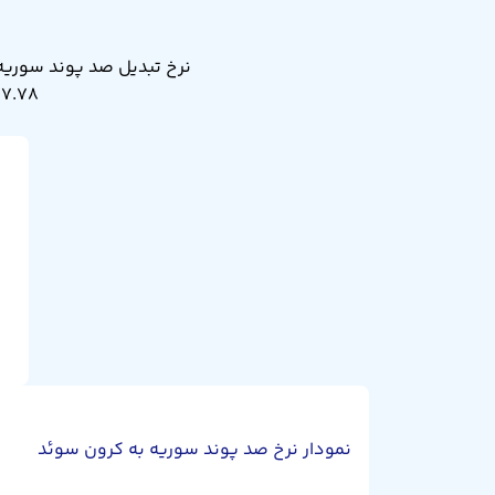
۷.۷۸ کرون سوئد. نرخ تبدیل صد پوند سوریه به کرون سوئد دیروز ۷.۷۸ بود.
نمودار نرخ صد پوند سوریه به کرون سوئد