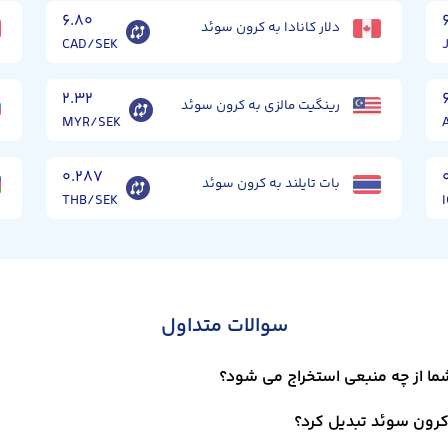
۶.۸۰
دلار کانادا به کرون سوئد
CAD/SEK
۲.۳۲
رینگیت مالزی به کرون سوئد
MYR/SEK
۰.۲۸۷
بات تایلند به کرون سوئد
THB/SEK
سوالات متداول
ما از چه منبعی استخراج می شود؟
 کرون سوئد تبدیل کرد؟