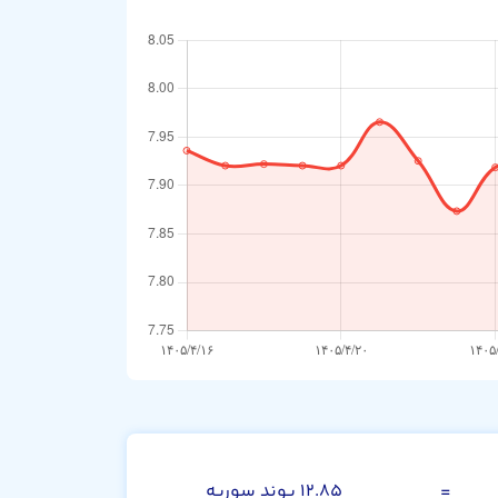
کرون سوئد
=
۱۲.۸۵ پوند سوریه