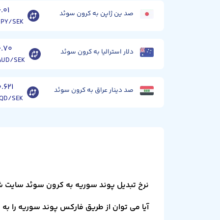
۶.۰۱
صد ین ژاپن به کرون سوئد
JPY/SEK
۶.۷۰
دلار استرالیا به کرون سوئد
AUD/SEK
۰.۶۲۱
صد دینار عراق به کرون سوئد
IQD/SEK
نرخ تبدیل پوند سوریه به کرون سوئد سایت ش
آیا می توان از طریق فارکس پوند سوریه را به