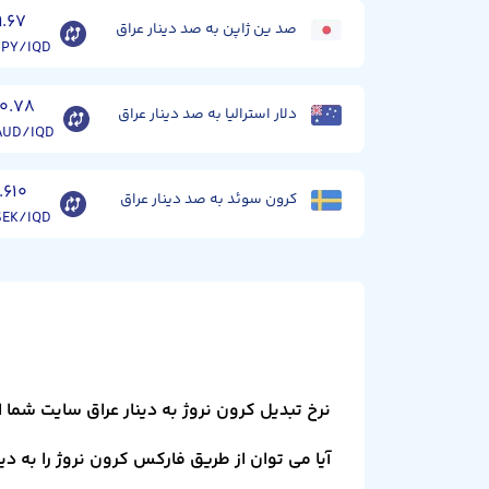
۹.۶۷
صد ین ژاپن به صد دینار عراق
JPY/IQD
۱۰.۷۸
دلار استرالیا به صد دینار عراق
AUD/IQD
۱.۶۱۰
کرون سوئد به صد دینار عراق
SEK/IQD
نرخ تبدیل کرون نروژ به دینار عراق سایت شما
آیا می توان از طریق فارکس کرون نروژ را به دین