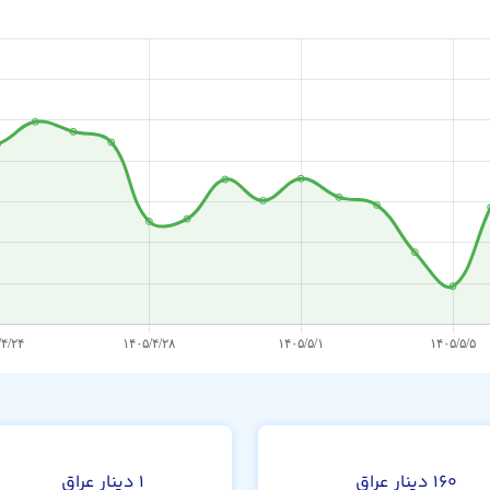
۱۶۰ دینار عراق
۱ دینار عراق