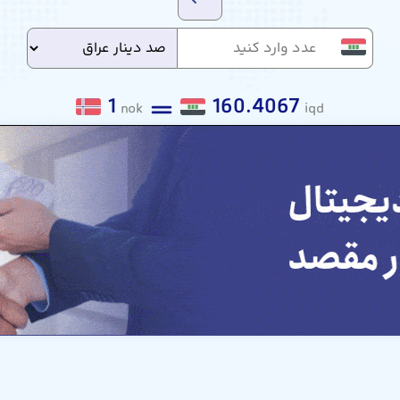
1
160.4067
nok
iqd