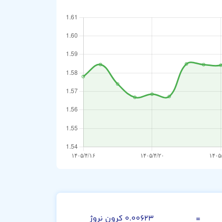
صد دینار عراق
=
۰.۰۰۶۲۳ کرون نروژ