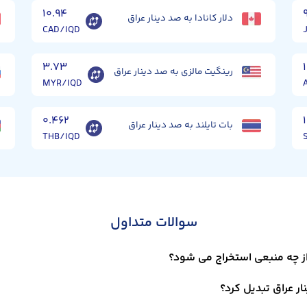
۱۰.۹۴
دلار کانادا به صد دینار عراق
CAD/IQD
۳.۷۳
رینگیت مالزی به صد دینار عراق
MYR/IQD
۰.۴۶۲
بات تایلند به صد دینار عراق
THB/IQD
سوالات متداول
 از چه منبعی استخراج می شود؟
ار عراق تبدیل کرد؟