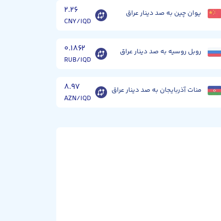
۲.۲۶
یوان چین به صد دینار عراق
CNY/IQD
۰.۱۸۶۲
روبل روسیه به صد دینار عراق
RUB/IQD
۸.۹۷
منات آذربایجان به صد دینار عراق
AZN/IQD