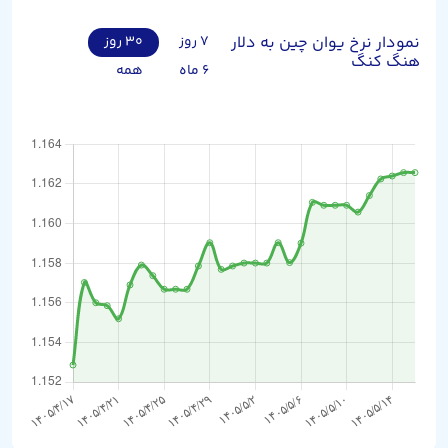
نمودار نرخ یوان چین به دلار
۷ روز
۳۰ روز
هنگ کنگ
۶ ماه
همه