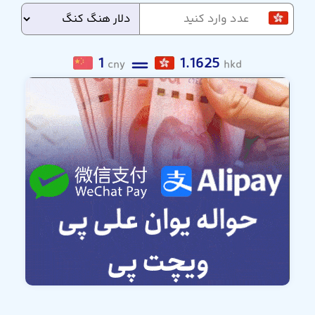
1
1.1625
cny
hkd