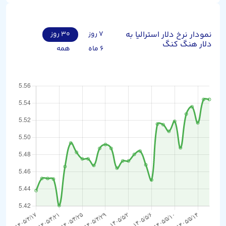
نمودار نرخ دلار استرالیا به
۷ روز
۳۰ روز
دلار هنگ کنگ
۶ ماه
همه