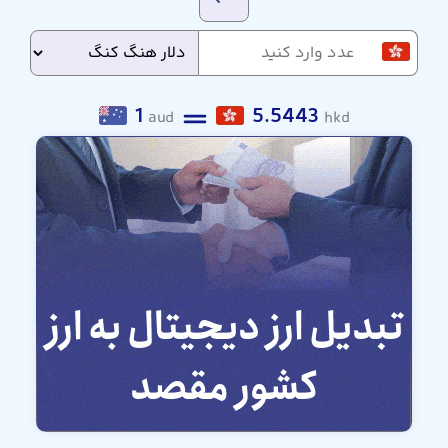
1
5.5443
aud
hkd